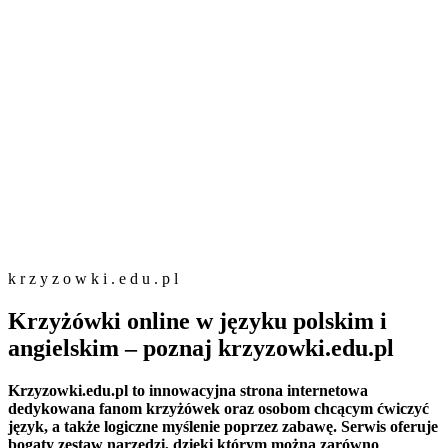
k
r
z
y
z
o
w
k
i
.
e
d
u
.
p
l
Krzyżówki online w języku polskim i
angielskim – poznaj krzyzowki.edu.pl
Krzyzowki.edu.pl to innowacyjna strona internetowa
dedykowana fanom krzyżówek oraz osobom chcącym ćwiczyć
język, a także logiczne myślenie poprzez zabawę. Serwis oferuje
bogaty zestaw narzędzi, dzięki którym można zarówno