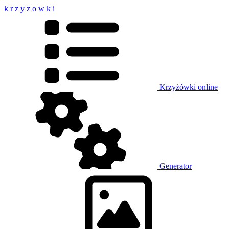
k
r
z
y
z
o
w
k
i
Krzyżówki online
Generator