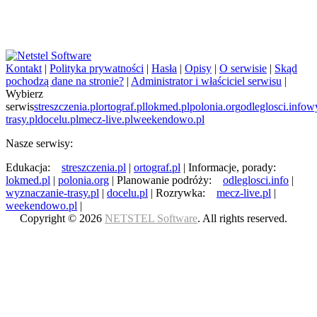
Kontakt
|
Polityka prywatności
|
Hasła
|
Opisy
|
O serwisie
|
Skąd
pochodzą dane na stronie?
|
Administrator i właściciel serwisu
|
Wybierz
serwis
streszczenia.pl
ortograf.pl
lokmed.pl
polonia.org
odleglosci.info
wy
trasy.pl
docelu.pl
mecz-live.pl
weekendowo.pl
Nasze serwisy:
Edukacja:
streszczenia.pl
|
ortograf.pl
|
Informacje, porady:
lokmed.pl
|
polonia.org
|
Planowanie podróży:
odleglosci.info
|
wyznaczanie-trasy.pl
|
docelu.pl
|
Rozrywka:
mecz-live.pl
|
weekendowo.pl
|
Copyright © 2026
NETSTEL Software
. All rights reserved.