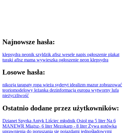
Najnowsze hasła:
klepsydra
neonik
szyldzik
afisz
wesele
napis
ogłoszenie
plakat
turaki
afisz
mama
wywieszka
ogłoszenie
neon
klepsydra
Losowe hasła:
nikozja
tarapaty
ropa
wieża
syderyt
idealizm
mazur
zobrazować
teoriomodelowy
leżanka
dezinformacja
europa
wytworny
lufa
nieżyczliwość
Ostatnio dodane przez użytkowników:
Dzianet
Spyrka
Antyk
Liściec
młodnik
Osioł ma 5 liter
Na 6
MANEWR
Miąższ- 6 liter Mezokarp - 8 liter
Żywa gotówka
uprawnienia do poruszania sie pojazdami jednośładowymi